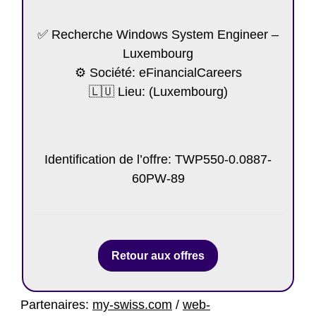
✅ Recherche Windows System Engineer –
Luxembourg
⚙️ Société: eFinancialCareers
🇱🇺 Lieu: (Luxembourg)
https://my-luxembourg.net/poste/windows-
system-engineer-luxembourg-11/
Identification de l’offre: TWP550-0.0887-
60PW-89
Retour aux offres
Partenaires:
my-swiss.com
/
web-