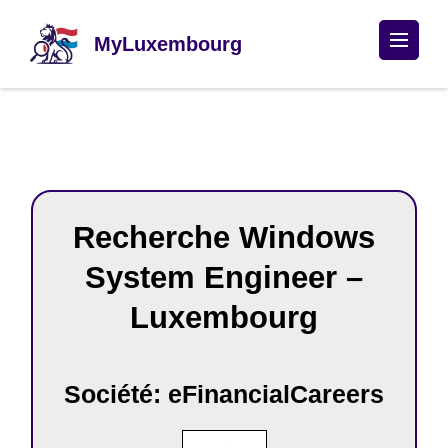
Passer
au
MyLuxembourg
contenu
(Pressez
Entrée)
Recherche Windows
System Engineer –
Luxembourg
Société: eFinancialCareers