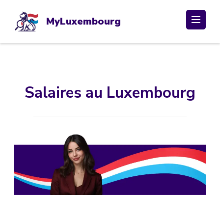
Passer
au
MyLuxembourg
contenu
(Pressez
Entrée)
Salaires au Luxembourg