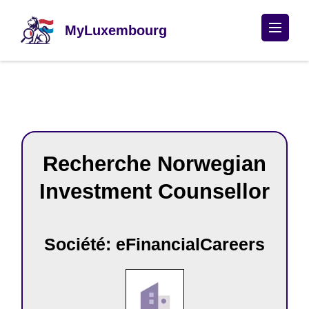
Passer
au
MyLuxembourg
contenu
(Pressez
Entrée)
Recherche Norwegian
Investment Counsellor
Société: eFinancialCareers