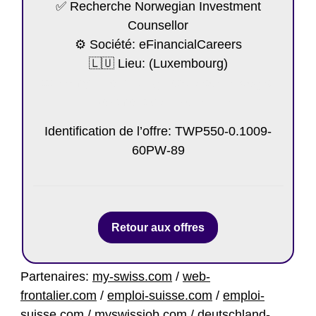
✅ Recherche Norwegian Investment
Counsellor
⚙️ Société: eFinancialCareers
🇱🇺 Lieu: (Luxembourg)
https://my-luxembourg.net/poste/norwegian-
investment-counsellor-14/
Identification de l’offre: TWP550-0.1009-
60PW-89
Retour aux offres
Partenaires:
my-swiss.com
/
web-
frontalier.com
/
emploi-suisse.com
/
emploi-
suisse.com
/
myswissjob.com
/
deutschland-