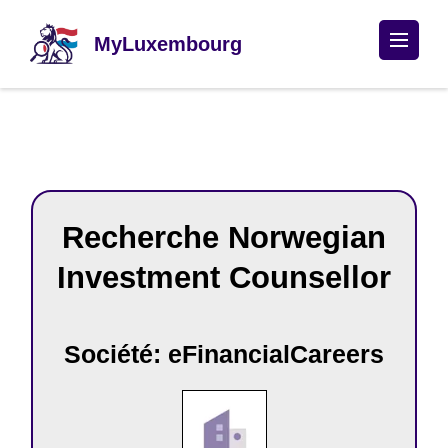
Passer
au
MyLuxembourg
contenu
(Pressez
Entrée)
Recherche Norwegian
Investment Counsellor
Société: eFinancialCareers