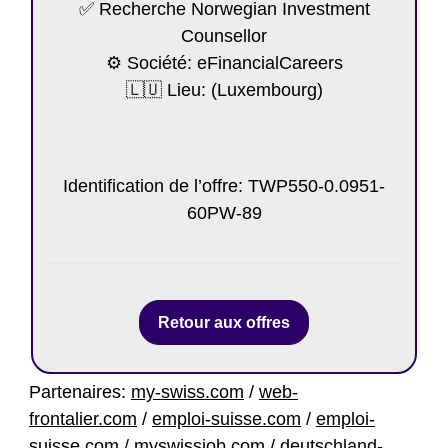
✅ Recherche Norwegian Investment
Counsellor
⚙️ Société: eFinancialCareers
🇱🇺 Lieu: (Luxembourg)
https://my-luxembourg.net/poste/norwegian-
investment-counsellor-12/
Identification de l’offre: TWP550-0.0951-
60PW-89
Retour aux offres
Partenaires:
my-swiss.com
/
web-
frontalier.com
/
emploi-suisse.com
/
emploi-
suisse.com
/
myswissjob.com
/
deutschland-