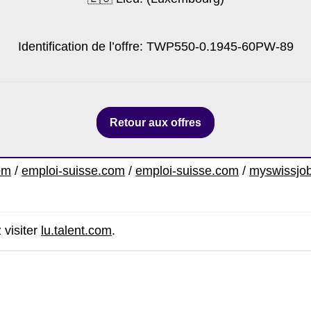
y-luxembourg.net/poste/german-speaking-senior-payroll-c
Identification de l’offre: TWP550-0.1945-60PW-89
Retour aux offres
om
/
emploi-suisse.com
/
emploi-suisse.com
/
myswissjo
 visiter
lu.talent.com
.