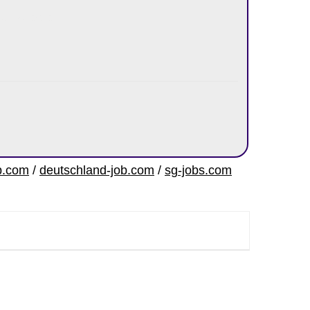
onsultant/
b.com
/
deutschland-job.com
/
sg-jobs.com