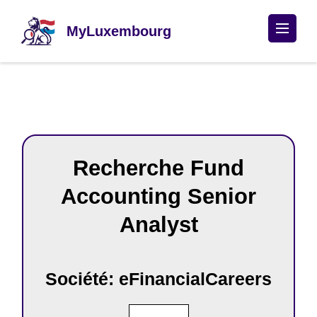
Passer
au
MyLuxembourg
contenu
(Pressez
Entrée)
Recherche Fund
Accounting Senior
Analyst
Société: eFinancialCareers