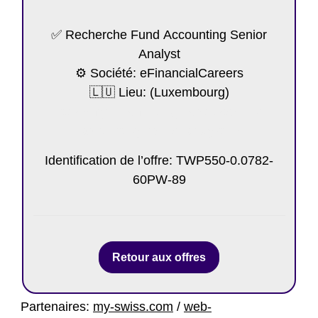
✅ Recherche Fund Accounting Senior
Analyst
⚙️ Société: eFinancialCareers
🇱🇺 Lieu: (Luxembourg)
https://my-luxembourg.net/poste/fund-
accounting-senior-analyst-4/
Identification de l’offre: TWP550-0.0782-
60PW-89
Retour aux offres
Partenaires:
my-swiss.com
/
web-