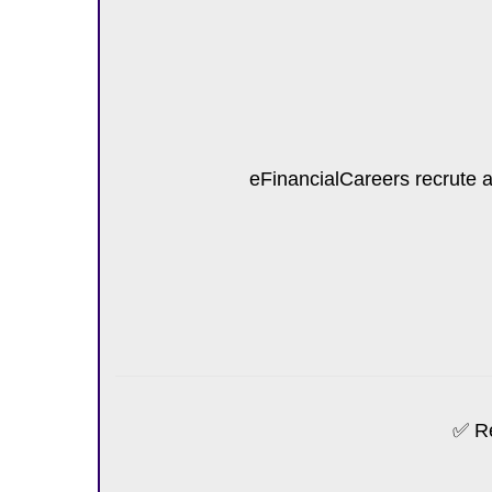
eFinancialCareers recrute 
✅ Re