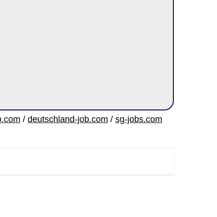
ect-manager-12/
b.com
/
deutschland-job.com
/
sg-jobs.com