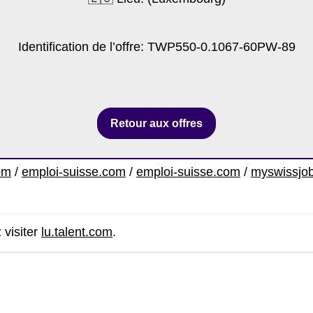
embourg.net/poste/business-implementation-custody-proj
Identification de l’offre: TWP550-0.1067-60PW-89
Retour aux offres
om
/
emploi-suisse.com
/
emploi-suisse.com
/
myswissjo
 visiter
lu.talent.com
.